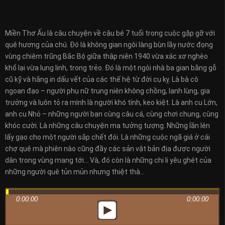
Miền Thơ Ấu là câu chuyện về cậu bé 7 tuổi trong cuộc gặp gỡ với
quê hương của chú. Đó là không gian ngôi làng bùn lầy nước đọng
vùng chiêm trũng Bắc Bộ giữa thập niên 1940 vừa xác xơ nghèo
khổ lại vừa lung linh, trong trẻo. Đó là một ngôi nhà ba gian bằng gỗ
cũ kỹ và hằng in dấu vết của các thế hệ từ đời cụ kỵ. Là bà cô
ngoan đạo – người phụ nữ trung niên không chồng, lạnh lùng, gia
trưởng và luôn tỏ ra mình là người khó tính, keo kiệt. Là anh cu Lớn,
anh cu Nhỏ – những người bạn cùng câu cá, cùng chơi chung, cùng
khóc cười. Là những câu chuyện ma tưởng tượng. Những lần lén
lấy gạo cho một người sắp chết đói. Là những cuộc ngã giá ở cái
chợ quê mà phiên nào cũng đầy các sản vật bản địa được người
dân trong vùng mang tới… Và, đó còn là những chi li yêu ghét của
những người quê tủn mủn nhưng thiệt thà…
0:00:00
0:00:00