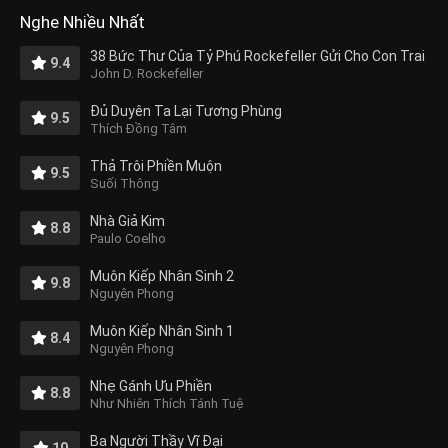
Nghe Nhiều Nhất
38 Bức Thư Của Tỷ Phú Rockefeller Gửi Cho Con Trai
9.4
John D. Rockefeller
Đủ Duyên Ta Lại Tương Phùng
9.5
Thích Đồng Tâm
Thả Trôi Phiền Muộn
9.5
Suối Thông
Nhà Giả Kim
8.8
Paulo Coelho
Muôn Kiếp Nhân Sinh 2
9.8
Nguyên Phong
Muôn Kiếp Nhân Sinh 1
8.4
Nguyên Phong
Nhẹ Gánh Ưu Phiền
8.8
Như Nhiên Thích Tánh Tuệ
Ba Người Thầy Vĩ Đại
10