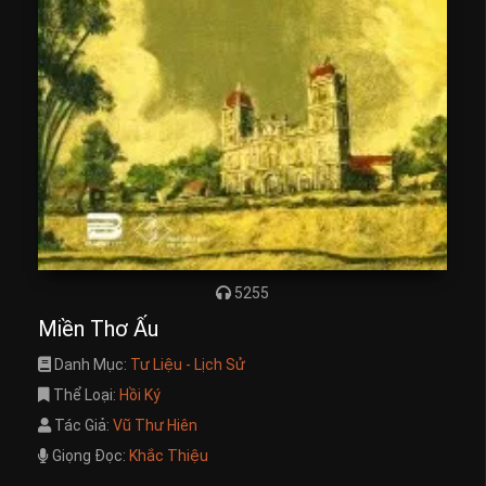
5255
Miền Thơ Ấu
Danh Mục:
Tư Liệu - Lịch Sử
Thể Loại:
Hồi Ký
Tác Giả:
Vũ Thư Hiên
Giọng Đọc:
Khắc Thiệu