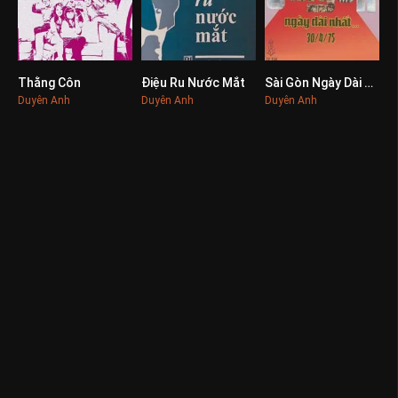
Thằng Côn
Điệu Ru Nước Mắt
Sài Gòn Ngày Dài Nhất
0
0
0
Duyên Anh
Duyên Anh
Duyên Anh