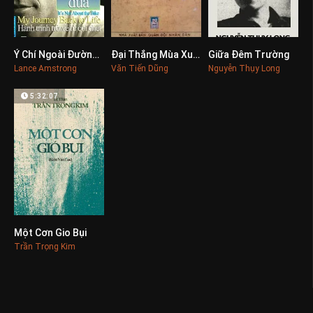
Ý Chí Ngoài Đường Đua, Hành Trình Trở Về Từ Cõi Chết
Đại Thắng Mùa Xuân
Giữa Đêm Trường
0
0
0
Lance Amstrong
Văn Tiến Dũng
Nguyễn Thụy Long
5:32:07
Một Cơn Gio Bụi
0
Trần Trọng Kim