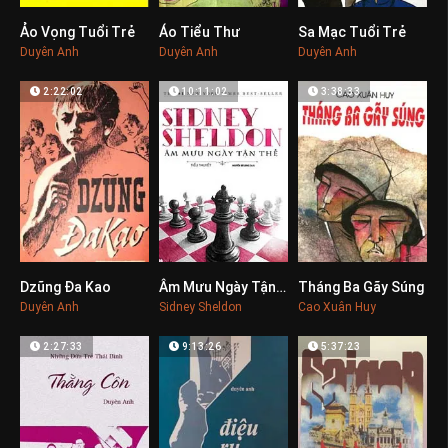
Ảo Vọng Tuổi Trẻ
Áo Tiểu Thư
Sa Mạc Tuổi Trẻ
0
0
0
Duyên Anh
Duyên Anh
Duyên Anh
2:22:02
10:11:02
3:38:33
Dzũng Đa Kao
Âm Mưu Ngày Tận Thế
Tháng Ba Gãy Súng
0
0
0
Duyên Anh
Sidney Sheldon
Cao Xuân Huy
2:27:33
9:13:26
5:37:23