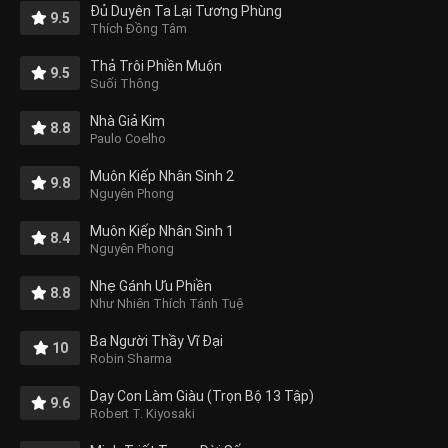
Đủ Duyên Ta Lại Tương Phùng
9.5
Thích Đồng Tâm
Thả Trôi Phiền Muộn
9.5
Suối Thông
Nhà Giả Kim
8.8
Paulo Coelho
Muôn Kiếp Nhân Sinh 2
9.8
Nguyên Phong
Muôn Kiếp Nhân Sinh 1
8.4
Nguyên Phong
Nhẹ Gánh Ưu Phiền
8.8
Như Nhiên Thích Tánh Tuệ
Ba Người Thầy Vĩ Đại
10
Robin Sharma
Dạy Con Làm Giàu (Trọn Bộ 13 Tập)
9.6
Robert T. Kiyosaki