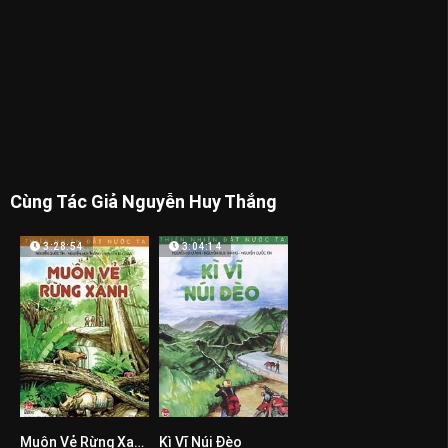
Cùng Tác Giả Nguyễn Huy Thắng
3:28:54
3:04:14
Muôn Vẻ Rừng Xanh
Kì Vĩ Núi Đèo
0
0