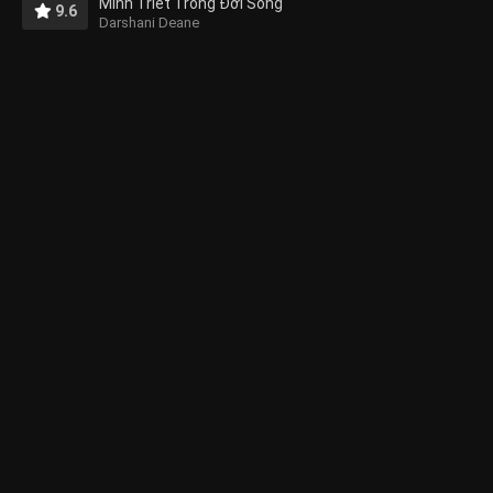
Minh Triết Trong Đời Sống
9.6
Darshani Deane