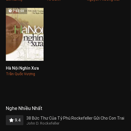
7:03:50
Hà Nội Nghìn Xưa
0
Trần Quốc Vượng
Nghe Nhiều Nhất
38 Bức Thư Của Tỷ Phú Rockefeller Gửi Cho Con Trai
9.4
John D. Rockefeller