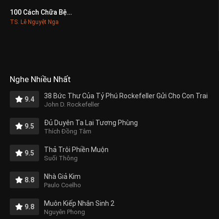
100 Cách Chữa Bệnh Thần Kinh
0
TS. Lê Nguyệt Nga
Nghe Nhiều Nhất
38 Bức Thư Của Tỷ Phú Rockefeller Gửi Cho Con Trai
9.4
John D. Rockefeller
Đủ Duyên Ta Lại Tương Phùng
9.5
Thích Đồng Tâm
Thả Trôi Phiền Muộn
9.5
Suối Thông
Nhà Giả Kim
8.8
Paulo Coelho
Muôn Kiếp Nhân Sinh 2
9.8
Nguyên Phong