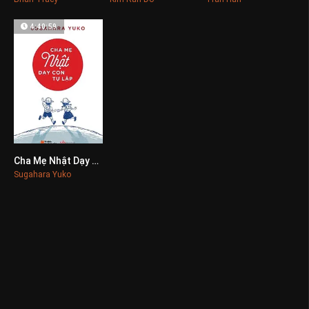
4:40:59
Cha Mẹ Nhật Dạy Con Tự Lập
0
Sugahara Yuko