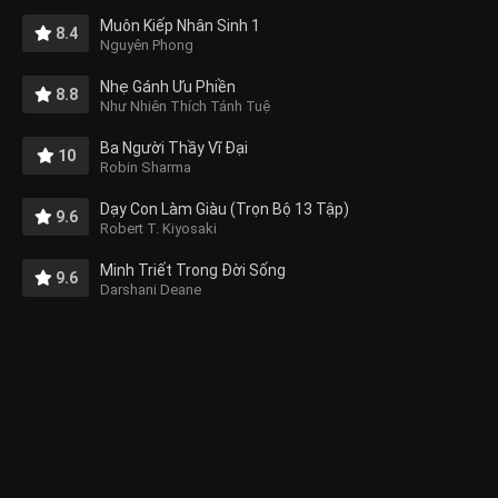
Muôn Kiếp Nhân Sinh 1
8.4
Nguyên Phong
Nhẹ Gánh Ưu Phiền
8.8
Như Nhiên Thích Tánh Tuệ
Ba Người Thầy Vĩ Đại
10
Robin Sharma
Dạy Con Làm Giàu (Trọn Bộ 13 Tập)
9.6
Robert T. Kiyosaki
Minh Triết Trong Đời Sống
9.6
Darshani Deane