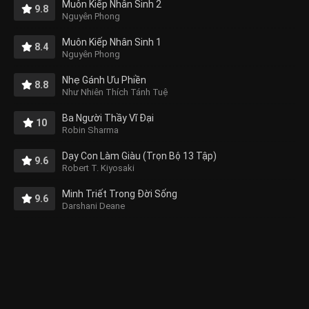
Muôn Kiếp Nhân Sinh 2
9.8
Nguyên Phong
Muôn Kiếp Nhân Sinh 1
8.4
Nguyên Phong
Nhẹ Gánh Ưu Phiền
8.8
Như Nhiên Thích Tánh Tuệ
Ba Người Thầy Vĩ Đại
10
Robin Sharma
Dạy Con Làm Giàu (Trọn Bộ 13 Tập)
9.6
Robert T. Kiyosaki
Minh Triết Trong Đời Sống
9.6
Darshani Deane