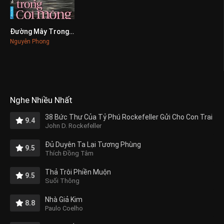
Đường Mây Trong Cõi Mộng
0
Nguyên Phong
Nghe Nhiều Nhất
38 Bức Thư Của Tỷ Phú Rockefeller Gửi Cho Con Trai
9.4
John D. Rockefeller
Đủ Duyên Ta Lại Tương Phùng
9.5
Thích Đồng Tâm
Thả Trôi Phiền Muộn
9.5
Suối Thông
Nhà Giả Kim
8.8
Paulo Coelho