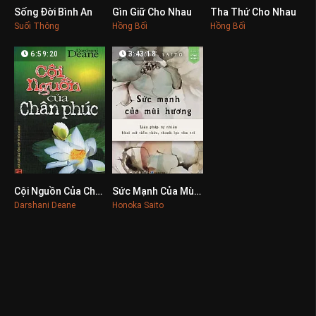
Sống Đời Bình An
Gìn Giữ Cho Nhau
Tha Thứ Cho Nhau
0
0
0
Suối Thông
Hồng Bối
Hồng Bối
6:59:20
3:43:18
Cội Nguồn Của Chân Phúc
Sức Mạnh Của Mùi Hương
0
0
Darshani Deane
Honoka Saito