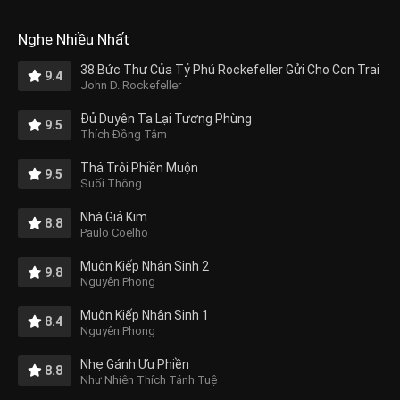
Nghe Nhiều Nhất
38 Bức Thư Của Tỷ Phú Rockefeller Gửi Cho Con Trai
9.4
John D. Rockefeller
Đủ Duyên Ta Lại Tương Phùng
9.5
Thích Đồng Tâm
Thả Trôi Phiền Muộn
9.5
Suối Thông
Nhà Giả Kim
8.8
Paulo Coelho
Muôn Kiếp Nhân Sinh 2
9.8
Nguyên Phong
Muôn Kiếp Nhân Sinh 1
8.4
Nguyên Phong
Nhẹ Gánh Ưu Phiền
8.8
Như Nhiên Thích Tánh Tuệ