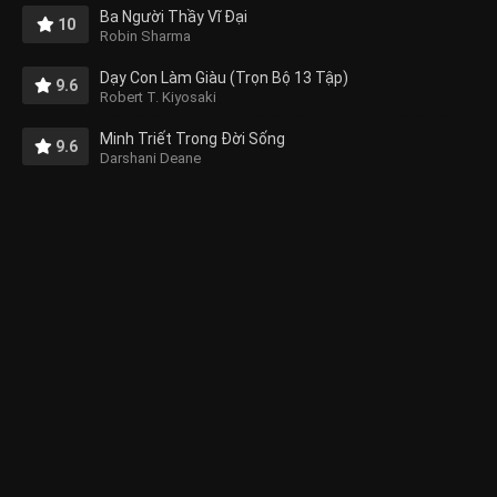
Ba Người Thầy Vĩ Đại
10
Robin Sharma
Dạy Con Làm Giàu (Trọn Bộ 13 Tập)
9.6
Robert T. Kiyosaki
Minh Triết Trong Đời Sống
9.6
Darshani Deane