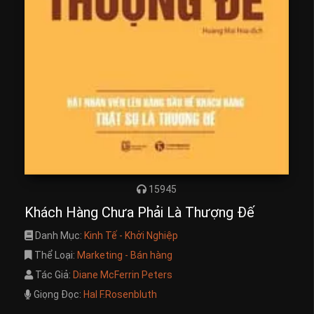
15945
Khách Hàng Chưa Phải Là Thượng Đế
Danh Mục:
Kinh Tế - Khởi Nghiệp
Thể Loại:
Marketing - Bán hàng
Tác Giả:
Diane McFerrin Peters
Giọng Đọc:
Hal F.Rosenbluth