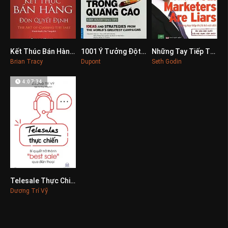
Kết Thúc Bán Hàng, Đòn Quyết Định
1001 Ý Tưởng Đột Phá Trong Quảng Cáo
Những Tay Tiếp Thị Là Kẻ Nói Dối
0
0
0
Brian Tracy
Dupont
Seth Godin
4:07:34
Telesale Thực Chiến
0
Dương Trí Vỹ