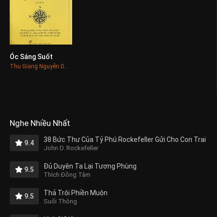
Óc Sáng Suốt
0
Thu Giang Nguyễn Duy Cần
Nghe Nhiều Nhất
38 Bức Thư Của Tỷ Phú Rockefeller Gửi Cho Con Trai
9.4
John D. Rockefeller
Đủ Duyên Ta Lại Tương Phùng
9.5
Thích Đồng Tâm
Thả Trôi Phiền Muộn
9.5
Suối Thông