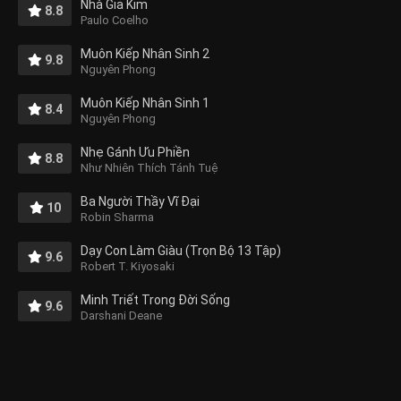
Nhà Giả Kim
8.8
Paulo Coelho
Muôn Kiếp Nhân Sinh 2
9.8
Nguyên Phong
Muôn Kiếp Nhân Sinh 1
8.4
Nguyên Phong
Nhẹ Gánh Ưu Phiền
8.8
Như Nhiên Thích Tánh Tuệ
Ba Người Thầy Vĩ Đại
10
Robin Sharma
Dạy Con Làm Giàu (Trọn Bộ 13 Tập)
9.6
Robert T. Kiyosaki
Minh Triết Trong Đời Sống
9.6
Darshani Deane