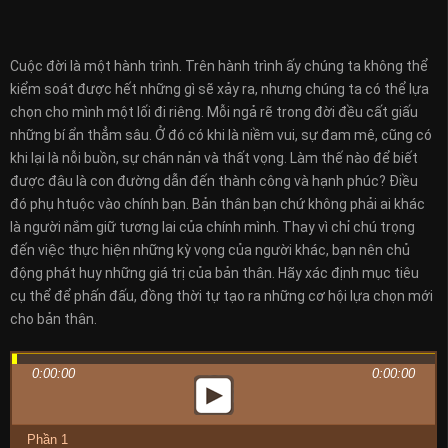
Cuộc đời là một hành trình. Trên hành trình ấy chúng ta không thể
kiểm soát được hết những gì sẽ xảy ra, nhưng chúng ta có thể lựa
chọn cho mình một lối đi riêng. Mỗi ngả rẽ trong đời đều cất giấu
những bí ẩn thẳm sâu. Ở đó có khi là niềm vui, sự đam mê, cũng có
khi lại là nỗi buồn, sự chán nản và thất vọng. Làm thế nào để biết
được đâu là con đường dẫn đến thành công và hạnh phúc? Điều
đó phụ htuộc vào chính bạn. Bản thân bạn chứ không phải ai khác
là người nắm giữ tương lai của chính mình. Thay vì chỉ chú trọng
đến việc thực hiện những kỳ vọng của người khác, bạn nên chủ
động phát huy những giá trị của bản thân. Hãy xác định mục tiêu
cụ thể để phấn đấu, đồng thời tự tạo ra những cơ hội lựa chọn mới
cho bản thân.
0:00:00
0:00:00
Phần 1