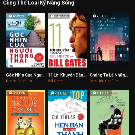
Cùng Thể Loại Kỹ Năng Sống
6:39:20
3:45:32
2:54:00
Góc Nhìn Của Người Thông Thái
11 Lời Khuyên Dành Cho Thế Hệ Trẻ Của Bill Gates
Chúng Ta Là Những Đứa Trẻ Cô Đơn
0
0
0
Robert Fulghum
Bill Gates
Dưa Hấu Hạt Tím
4:44:26
7:18:30
8:11:24