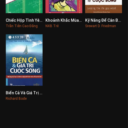
Chiếc Hộp Tình Yêu Trong Đêm Giáng Sinh
Khoảnh Khắc Mùa Xuân
Kỹ Năng Để Cân Bằng Giữa Công Việc Và Cuộc Sống
0
0
0
Trần Tiễn Cao Đăng
NXB Trẻ
Srewart D. Friedman
4:53:20
Biển Cả Và Giá Trị Cuộc Sống
0
Richard Bode