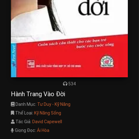
534
Hành Trang Vào Đời
Danh Mục:
Tư Duy - Kỹ Năng
Thể Loại:
Kỹ Năng Sống
Tác Giả:
David Capewell
Giọng Đọc:
Ái Hòa