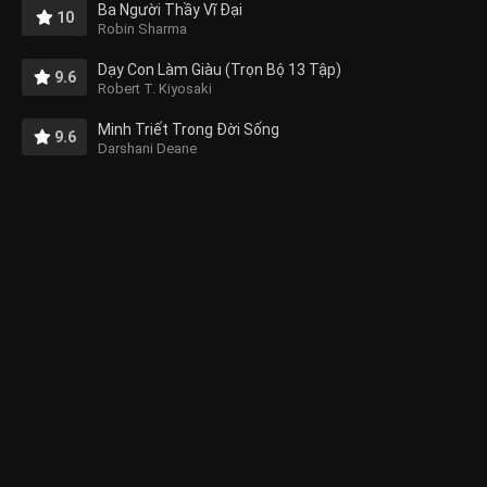
Ba Người Thầy Vĩ Đại
10
Robin Sharma
Dạy Con Làm Giàu (Trọn Bộ 13 Tập)
9.6
Robert T. Kiyosaki
Minh Triết Trong Đời Sống
9.6
Darshani Deane