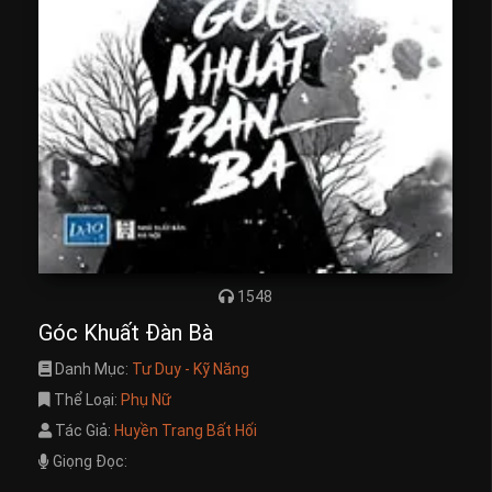
1548
Góc Khuất Đàn Bà
Danh Mục:
Tư Duy - Kỹ Năng
Thể Loại:
Phụ Nữ
Tác Giả:
Huyền Trang Bất Hối
Giọng Đọc: