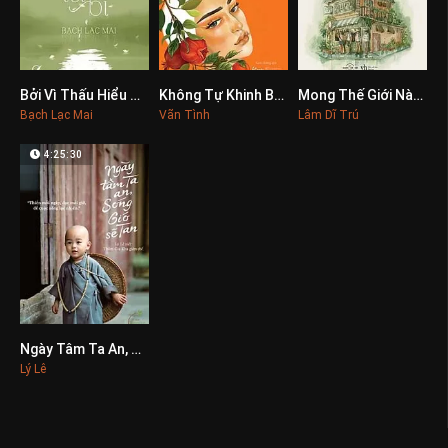
Bởi Vì Thấu Hiểu Cho Nên Từ Bi
Không Tự Khinh Bỉ, Không Tự Phí Hoài
Mong Thế Giới Này Luôn Dịu Dàng Với Em
0
0
0
Bạch Lạc Mai
Vãn Tình
Lâm Dĩ Trú
4:25:30
Ngày Tâm Ta An, Sóng Gió Sẽ Tan
0
Lý Lê