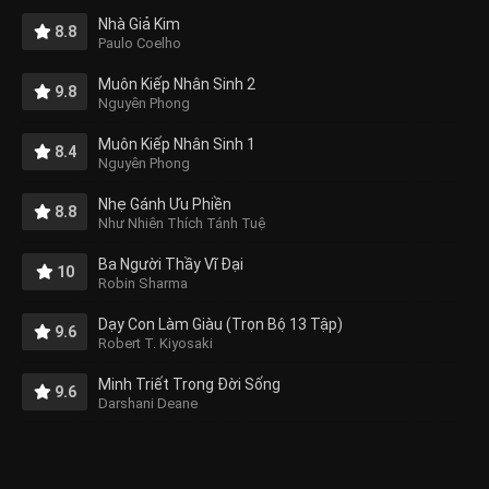
Nhà Giả Kim
8.8
Paulo Coelho
Muôn Kiếp Nhân Sinh 2
9.8
Nguyên Phong
Muôn Kiếp Nhân Sinh 1
8.4
Nguyên Phong
Nhẹ Gánh Ưu Phiền
8.8
Như Nhiên Thích Tánh Tuệ
Ba Người Thầy Vĩ Đại
10
Robin Sharma
Dạy Con Làm Giàu (Trọn Bộ 13 Tập)
9.6
Robert T. Kiyosaki
Minh Triết Trong Đời Sống
9.6
Darshani Deane