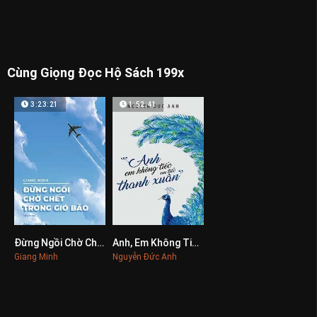
Cùng Giọng Đọc Hộ Sách 199x
3:23:21
1:52:41
Đừng Ngồi Chờ Chết Trong Gió Bão
Anh, Em Không Tiếc, Em Tiếc Thanh Xuân
0
0
Giang Minh
Nguyễn Đức Anh