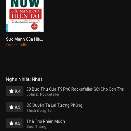
Sức Mạnh Của Hiện Tại
0
Eckhart Tolle
Nghe Nhiều Nhất
38 Bức Thư Của Tỷ Phú Rockefeller Gửi Cho Con Trai
9.4
John D. Rockefeller
Đủ Duyên Ta Lại Tương Phùng
9.5
Thích Đồng Tâm
Thả Trôi Phiền Muộn
9.5
Suối Thông