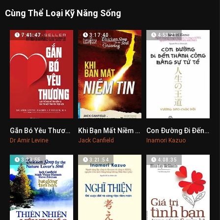
Cùng Thể Loại Kỹ Năng Sống
7:41:47
3:17:40
4:53:21
Gắn Bó Yêu Thương
Khi Bạn Mất Niềm Tin
Con Đường Đi Đến Thành Công Bằng Sự Tử Tế
0
0
0
Dr Amir Levine
Jack Canfield
Inamori Kazuo
3:28:55
3:21:54
4:08:35