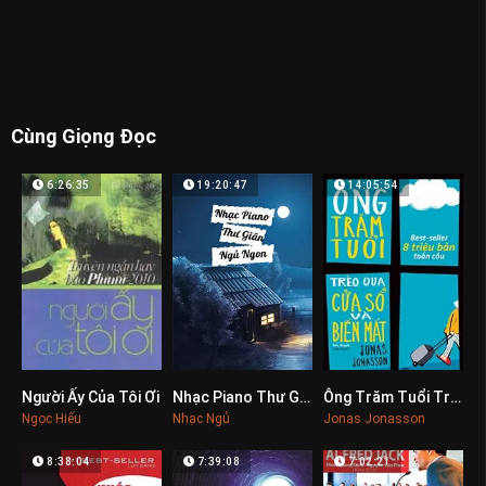
Cùng Giọng Đọc
6:26:35
19:20:47
14:05:54
Người Ấy Của Tôi Ơi
Nhạc Piano Thư Giãn, Giảm Căng Thẳng, Ngủ Ngon
Ông Trăm Tuổi Trèo Qua Cửa Sổ Và Biến Mất
0
0
0
Ngọc Hiếu
Nhạc Ngủ
Jonas Jonasson
8:38:04
7:39:08
7:02:21