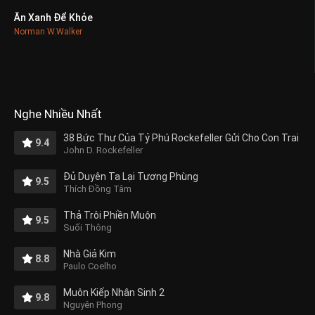
Ăn Xanh Để Khỏe
0
Norman W.Walker
Nghe Nhiều Nhất
38 Bức Thư Của Tỷ Phú Rockefeller Gửi Cho Con Trai
9.4
John D. Rockefeller
Đủ Duyên Ta Lại Tương Phùng
9.5
Thích Đồng Tâm
Thả Trôi Phiền Muộn
9.5
Suối Thông
Nhà Giả Kim
8.8
Paulo Coelho
Muôn Kiếp Nhân Sinh 2
9.8
Nguyên Phong