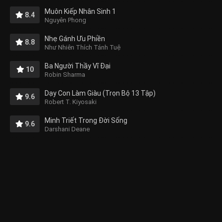
Muôn Kiếp Nhân Sinh 1
8.4
Nguyên Phong
Nhẹ Gánh Ưu Phiền
8.8
Như Nhiên Thích Tánh Tuệ
Ba Người Thầy Vĩ Đại
10
Robin Sharma
Dạy Con Làm Giàu (Trọn Bộ 13 Tập)
9.6
Robert T. Kiyosaki
Minh Triết Trong Đời Sống
9.6
Darshani Deane