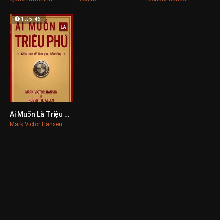
1:05:46
Ai Muốn Là Triệu Phú
0
Mark Victor Hansen