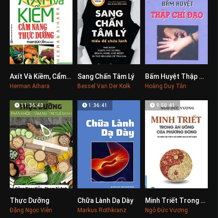
Axít Và Kiềm, Cẩm Nang Thực Dưỡng
Sang Chấn Tâm Lý
Bấm Huyệt Thập Chỉ Đạo
0
0
0
Herman Aihara
Bessel Van Der Kolk
Hoàng Duy Tân
11:36:40
1:36:41
9:50:41
Thực Dưỡng
Chữa Lành Dạ Dày
Minh Triết Trong Ăn Uống Của Phương Đông
0
0
0
Đặng Ngọc Viễn
Markus Rothkranz
Ngô Đức Vượng