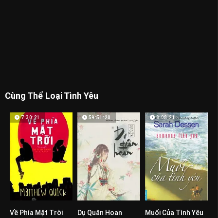
Cùng Thể Loại Tình Yêu
7:30:21
59:51:20
8:08:21
Về Phía Mặt Trời
Dụ Quân Hoan
Muối Của Tình Yêu
0
0
0