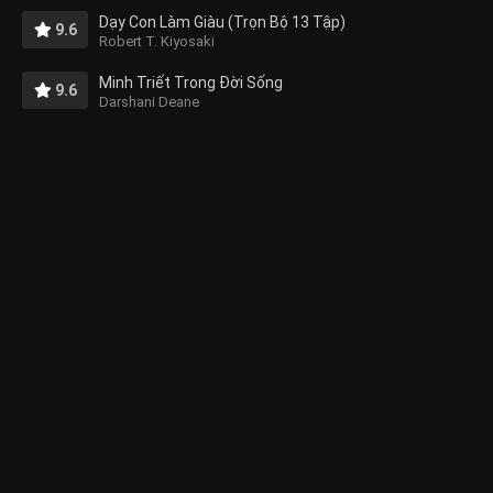
Dạy Con Làm Giàu (Trọn Bộ 13 Tập)
9.6
Robert T. Kiyosaki
Minh Triết Trong Đời Sống
9.6
Darshani Deane