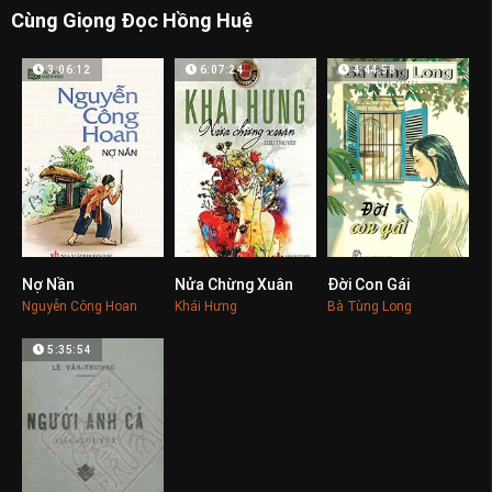
Cùng Giọng Đọc Hồng Huệ
3:06:12
6:07:24
4:44:58
Nợ Nần
Nửa Chừng Xuân
Đời Con Gái
0
0
0
Nguyễn Công Hoan
Khái Hưng
Bà Tùng Long
5:35:54