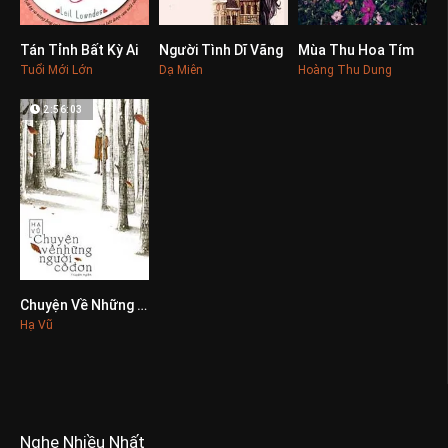
Tán Tỉnh Bất Kỳ Ai
Người Tình Dĩ Vãng
Mùa Thu Hoa Tím
0
0
0
Tuổi Mới Lớn
Dạ Miên
Hoàng Thu Dung
2:56:03
Chuyện Về Những Người Cô Đơn
0
Hạ Vũ
Nghe Nhiều Nhất