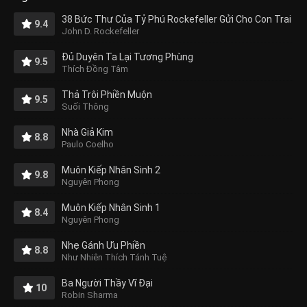
38 Bức Thư Của Tỷ Phú Rockefeller Gửi Cho Con Trai
9.4
John D. Rockefeller
Đủ Duyên Ta Lại Tương Phùng
9.5
Thích Đồng Tâm
Thả Trôi Phiền Muộn
9.5
Suối Thông
Nhà Giả Kim
8.8
Paulo Coelho
Muôn Kiếp Nhân Sinh 2
9.8
Nguyên Phong
Muôn Kiếp Nhân Sinh 1
8.4
Nguyên Phong
Nhẹ Gánh Ưu Phiền
8.8
Như Nhiên Thích Tánh Tuệ
Ba Người Thầy Vĩ Đại
10
Robin Sharma