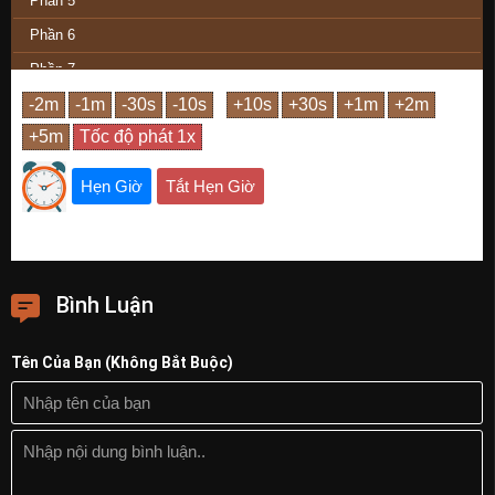
Phần 5
Phần 6
Phần 7
Phần 8
Phần 9
Phần 10
Hẹn Giờ
Tắt Hẹn Giờ
Phần Cuối
Bình Luận
Tên Của Bạn (Không Bắt Buộc)