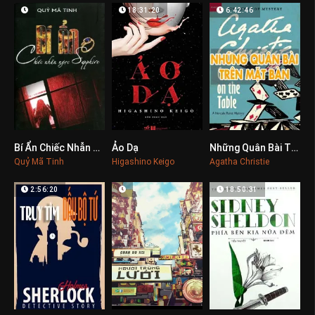
18:31:20
6:42:46
Bí Ẩn Chiếc Nhẫn Ngọc Sapphire
Ảo Dạ
Những Quân Bài Trên Mặt Bàn
0
0
0
Quỷ Mã Tinh
Higashino Keigo
Agatha Christie
2:56:20
18:50:31