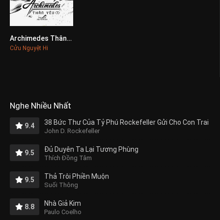
Archimedes Thân Yêu
0
Cửu Nguyệt Hi
Nghe Nhiều Nhất
38 Bức Thư Của Tỷ Phú Rockefeller Gửi Cho Con Trai
9.4
John D. Rockefeller
Đủ Duyên Ta Lại Tương Phùng
9.5
Thích Đồng Tâm
Thả Trôi Phiền Muộn
9.5
Suối Thông
Nhà Giả Kim
8.8
Paulo Coelho