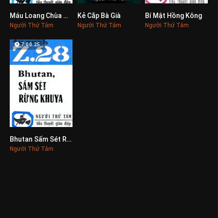
Máu Loang Chùa Tháp
Kẻ Cắp Bà Già
Bí Mật Hồng Kông
0
0
0
Người Thứ Tám
Người Thứ Tám
Người Thứ Tám
7:00:25
Bhutan Sấm Sét Rừng Khuya
0
Người Thứ Tám