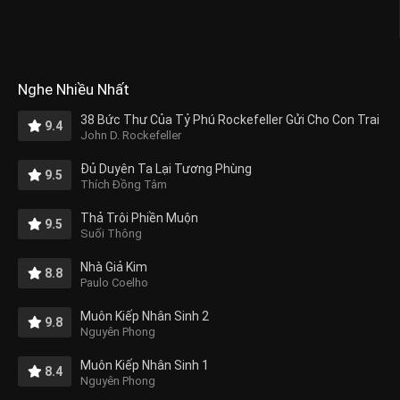
Nghe Nhiều Nhất
38 Bức Thư Của Tỷ Phú Rockefeller Gửi Cho Con Trai
9.4
John D. Rockefeller
Đủ Duyên Ta Lại Tương Phùng
9.5
Thích Đồng Tâm
Thả Trôi Phiền Muộn
9.5
Suối Thông
Nhà Giả Kim
8.8
Paulo Coelho
Muôn Kiếp Nhân Sinh 2
9.8
Nguyên Phong
Muôn Kiếp Nhân Sinh 1
8.4
Nguyên Phong