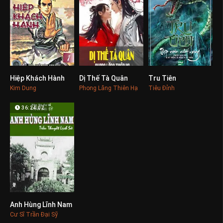
Hiệp Khách Hành
Dị Thế Tà Quân
Tru Tiên
0
0
0
Kim Dung
Phong Lăng Thiên Hạ
Tiêu Đỉnh
36:24:02
Anh Hùng Lĩnh Nam
0
Cư Sĩ Trần Đại Sỹ