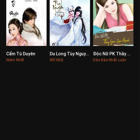
Cẩm Tú Duyên
Du Long Tùy Nguyệt
Độc Nữ PK Thầy Giáo Lưu Manh
0
0
0
Niệm Nhất
Nhĩ Nhã
Đào Đào Nhất Luân