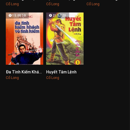
Cổ Long
Cổ Long
Cổ Long
15:08:10
21:57:20
Đa Tình Kiếm Khách
Huyết Tâm Lệnh
0
0
Cổ Long
Cổ Long