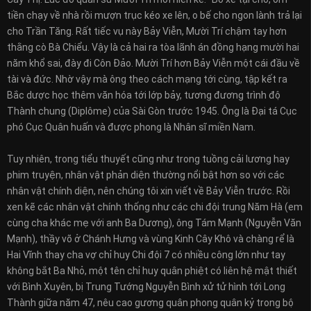
tiền chạy về nhà rồi mượn trục kéo xe lên, o bế cho ngon lành trả lại
cho Trần Tăng. Rất tiếc vụ này Bảy Viễn, Mười Trí chậm tay hơn
thằng cò Bà Chiểu. Vậy là cả hai ra tòa lãnh án đồng hạng mười hai
năm khổ sai, đày đi Côn Ðảo. Mười Trí hơn Bảy Viễn một cái đầu về
tài và đức. Nhờ vậy mà ông theo cách mạng tới cùng, tập kết ra
Bắc dược học thêm văn hóa tới lớp bảy, tương đương trình độ
Thành chung (Diplôme) của Sài Gòn trước 1945. Ông là Ðại tá Cục
phó Cục Quân huấn và được phong là Nhân sĩ miền Nam.
Tuy nhiên, trong tiểu thuyết cũng như trong tuồng cải lương hay
phim truyện, nhân vật phản diện thường nổi bật hơn so với các
nhân vật chính diện, nên chúng tôi xin viết về Bảy Viễn trước. Rồi
xen kẽ các nhân vật chính thống như các chi đội trung Năm Hà (em
cùng cha khác mẹ với anh Ba Dương), ông Tám Mạnh (Nguyễn Văn
Mạnh), thầy võ ở Chánh Hưng và vùng Kinh Cây Khô và chàng rể là
Hai Vĩnh thay cha vợ chỉ huy Chi đội 7 có nhiều công lớn như tay
không bắt Ba Nhỏ, một tên chỉ huy quân phiệt có liên hệ mật thiết
với Bình Xuyên, bị Trung Tướng Nguyễn Bình xử tử hình tới Long
Thành giữa năm 47, nêu cao gương quân phong quân kỷ trong bộ