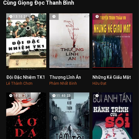
Cùng Giọng Đọc Thanh Bình
13:10:21
Đội Đặc Nhiệm TK1
Thượng Lĩnh Án
Những Kẻ Giấu Mặt
0
0
0
Lê Thành Chơn
Phàm Nhất Bình
Hữu Đạt
18:31:20
11:40:23