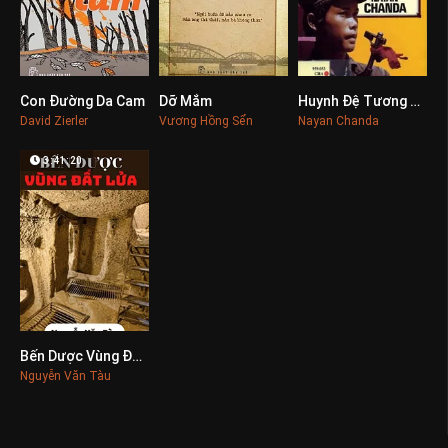
Con Đường Da Cam
Dỡ Mắm
Huynh Đệ Tương Tàn
0
0
0
David Zierler
Vương Hồng Sển
Nayan Chanda
3:41:20
Bến Dược Vùng Đất Lửa
0
Nguyễn Văn Tàu