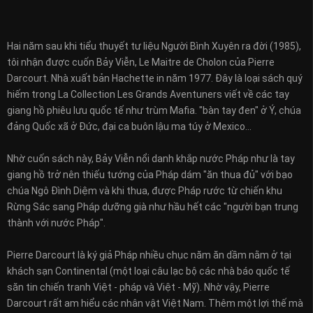
Hai năm sau khi tiểu thuyết tư liệu Người Bình Xuyên ra đời (1985),
tôi nhận được cuốn Bảy Viễn, Le Maitre de Cholon của Pierre
Darcourt. Nhà xuất bản Hachette in năm 1977. Ðây là loại sách quý
hiếm trong La Collection Les Grands Aventuners viết về các tay
giang hồ phiêu lưu quốc tế như trùm Mafia. "bàn tay đen" ở Ý, chúa
đảng Quốc xã ở Ðức, đại ca buôn lậu ma túy ở Mexico...
Nhờ cuốn sách này, Bảy Viễn nổi danh khắp nước Pháp như là tay
giang hồ trở nên thiếu tướng của Pháp dám "ăn thua đủ" với bạo
chúa Ngô Ðình Diệm và khi thua, được Pháp rước từ chiến khu
Rừng Sác sang Pháp dưỡng già như hầu hết các "người bạn trung
thành với nước Pháp".
Pierre Darcourt là ký giả Pháp nhiều chục năm ăn dầm nằm ở tại
khách sạn Continental (một loại câu lạc bộ các nhà báo quốc tế
săn tin chiến tranh Việt - pháp và Việt - Mỹ). Nhờ vậy, Pierre
Darcourt rất am hiểu các nhân vật Việt Nam. Thêm một lợi thế mà