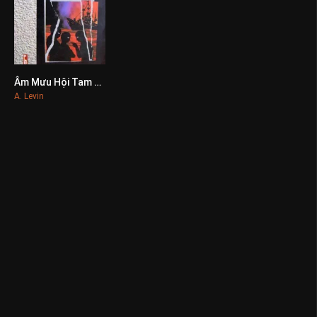
Âm Mưu Hội Tam Hoàng
0
A. Levin