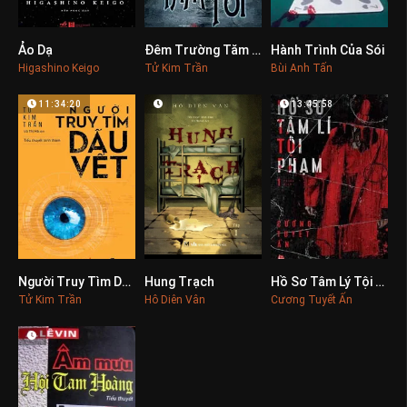
Ảo Dạ
Đêm Trường Tăm Tối
Hành Trình Của Sói
0
0
0
Higashino Keigo
Tử Kim Trần
Bùi Anh Tấn
11:34:20
13:45:58
Người Truy Tìm Dấu Vết
Hung Trạch
Hồ Sơ Tâm Lý Tội Phạm
0
0
0
Tử Kim Trần
Hô Diên Vân
Cương Tuyết Ấn