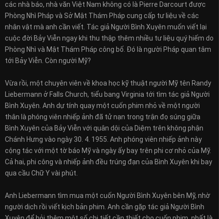
các nhà báo, nhà văn Việt Nam không có là Pierre Darcourt được
Phòng Nhì Pháp và Sở Mật Thám Pháp cung cấp tư liệu về các
nhân vật mà anh cần viết. Tác giả Người Bình Xuyên muốn viết lại
cuộc đời Bảy Viễn ngay khi thu thập thêm nhiều tư liệu quý hiếm do
Phòng Nhì và Mật Thám Pháp công bố. Ðó là người Pháp quan tâm
tới Bảy Viễn. Còn người Mỹ?
Vừa rồi, một chuyên viên về khoa học kỹ thuật người Mỹ tên Randy
Liebermann ở Falls Church, tiểu bang Virginia tới tìm tác giả Người
Bình Xuyên. Anh dự tính quay một cuốn phim nhỏ về một người
thân là phóng viên nhiếp ảnh đã tử nạn trong trận đọ súng giữa
Bình Xuyên của Bảy Viễn với quân dội của Diệm trên không phận
Chánh Hưng vào ngày 30. 4. 1955. Anh phóng viên nhiếp ảnh này
cộng tác với một tờ báo Mỹ và ngày ấy bay trên phi cơ nhỏ của Mỹ.
Cả hai, phi công và nhiếp ảnh đều trúng đạn của Bình Xuyên khi bay
qua cầu Chữ Y vài phút.
Anh Liebermann tìm mua một cuốn Người Bình Xuyên bên Mỹ, nhờ
người dịch rồi viết kịch bản phim. Anh cần gặp tác giả Người Bình
Xuyên để hỏi thêm một số chi tiết cần thiết cho cuốn phim, nhất là