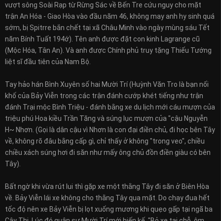
vượt sông Soài Rạp từ Rừng Sác về Bến Tre cứu nguy cho mặt
trận An Hóa - Giao Hòa vào đầu năm 46, không may anh hy sinh quá
sớm, bị Spitrre bắn chết tại xã Châu Minh vào ngày mùng sáu Tết
năm Bính Tuất 194ớ). Tên anh được đặt con kinh Lagrange cũ
(Mộc Hóa, Tân An). Và anh được Chính phủ truy tặng Thiếu Tướng
liệt sĩ đầu tiên của Nam Bộ.
Tay hảo hán Bình Xuyên số hai Mười Trí (Huỳnh Văn Tro là bạn nối
khố của Bảy Viễn trong các trận đánh cướp khét tiếng như trận
đánh Trại mộc Bình Triệu - đánh bằng xe du lịch mới cáu mượn của
triệu phú Hoa kiều Trần Tăng và súng lục mượn của "cậu Nguyễn
H~ Nhơn. (Gọi là dân cậu vì Nhơn là con đại điền chủ, đi học bên Tây
về, không rõ đâu bằng cấp gì, chỉ thấy ở không "trong veo", chiều
chiều xách súng hơi đi săn như mấy ông chủ đồn điền giàu có bên
Tây).
Bất ngờ khi vừa rút lui thì gặp xe một thằng Tây đi săn ở Biên Hòa
về. Bảy Viễn lái xe không cho thằng Tây qua mặt. Do chạy đua hết
tốc độ nên xe Bảy Viễn bị lọt xuống mương khi quẹo gấp tại ngã ba
Cây Thị. Lúc đó quân sư Mười Trí mới hiến kế. "Bỏ xe tại chỗ, ôm