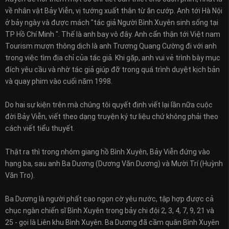
về nhân vật Bảy Viễn, vị tướng xuất thân từ ăn cướp. Anh tới Hà Nội
ở bảy ngày và được mách "tác giả Người Bình Xuyên sinh sống tại
TP Hồ Chí Minh ". Thế là anh bay vô đây. Anh cẩn thận tới Việt nam
Tourism mượn thông dịch là anh Trương Quang Cường đi với anh
trong việc tìm địa chỉ của tác giả. Khi gặp, anh vui vẻ trình bày mục
đích yêu cầu và nhờ tác giả giúp đỡ trong quá trình duyệt kịch bản
và quay phim vào cuối năm 1998.
Do hai sự kiện trên mà chúng tôi quyết định viết lại lần nữa cuộc
đời Bảy Viễn, viết theo dạng truyện ký tư liệu chứ không phải theo
cách viết tiểu thuyết.
Thật ra thì trong nhóm giang hồ Bình Xuyên, Bảy Viễn đứng vào
hạng ba, sau anh Ba Dương (Dương Văn Dương) và Mười Trí (Huỳnh
Văn Tro).
Ba Dương là người phất cao ngọn cờ yêu nước, tập hợp được cả
chục ngàn chiến sĩ Bình Xuyên trong bảy chi đội 2, 3, 4, 7, 9, 21 và
25 - gọi là Liên khu Bình Xuyên. Ba Dương đã cầm quân Bình Xuyên