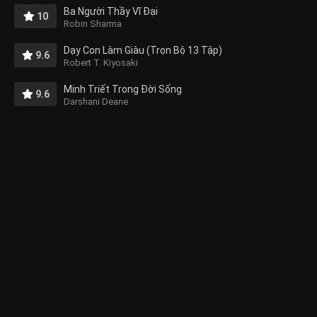
Ba Người Thầy Vĩ Đại
10
Robin Sharma
Dạy Con Làm Giàu (Trọn Bộ 13 Tập)
9.6
Robert T. Kiyosaki
Minh Triết Trong Đời Sống
9.6
Darshani Deane