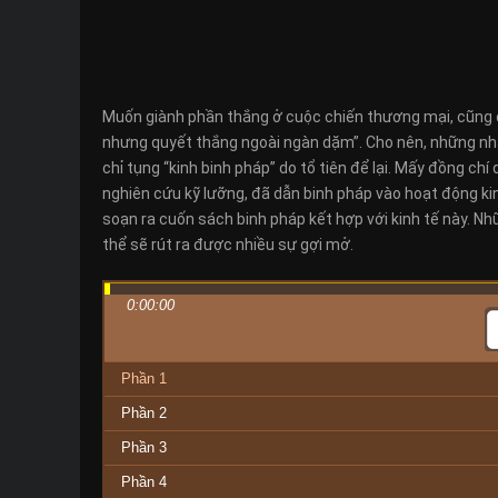
Muốn giành phần thắng ở cuộc chiến thương mại, cũng c
nhưng quyết thắng ngoài ngàn dặm”. Cho nên, những nhà
chỉ tụng “kinh binh pháp” do tổ tiên để lại. Mấy đồng chí
nghiên cứu kỹ lưỡng, đã dẫn binh pháp vào hoạt động kinh
soạn ra cuốn sách binh pháp kết hợp với kinh tế này. N
thể sẽ rút ra được nhiều sự gợi mở.
0:00:00
Phần 1
Phần 2
Phần 3
Phần 4