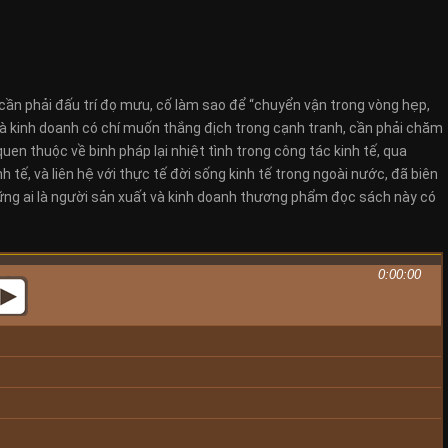
ần phải đấu trí đọ mưu, cố làm sao để “chuyển vận trong vòng hẹp,
 kinh doanh có chí muốn thắng địch trong cạnh tranh, cần phải chăm
 quen thuộc về binh pháp lại nhiệt tình trong công tác kinh tế, qua
 tế, và liên hệ với thực tế đời sống kinh tế trong ngoài nước, đã biên
hững ai là người sản xuất và kinh doanh thương phẩm đọc sách này có
0:00:00