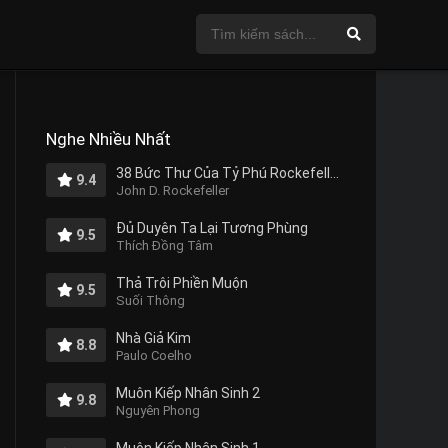
Nghe Nhiều Nhất
38 Bức Thư Của Tỷ Phú Rockefeller Gửi Cho Con Trai
9.4
John D. Rockefeller
Đủ Duyên Ta Lại Tương Phùng
9.5
Thích Đồng Tâm
Thả Trôi Phiền Muộn
9.5
Suối Thông
Nhà Giả Kim
8.8
Paulo Coelho
Muôn Kiếp Nhân Sinh 2
9.8
Nguyên Phong