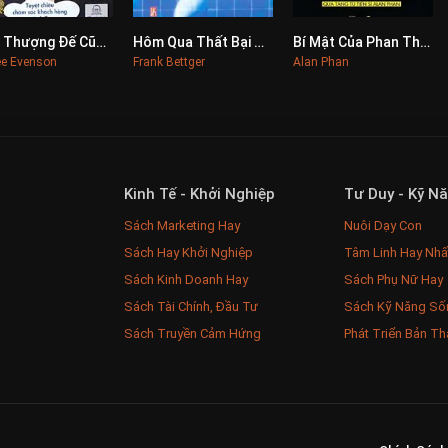
Đến Thượng Đế Cũng Phải Hài Lòng
Hôm Qua Thất Bại Hôm Nay Thành Công 2
Bí Mật Của Phan Thiên Ân
0
0
0
e Evenson
Frank Bettger
Alan Phan
Kinh Tế - Khởi Nghiệp
Tư Duy - Kỹ N
Sách Marketing Hay
Nuôi Dạy Con
Sách Hay Khởi Nghiệp
Tâm Linh Hay Nhấ
Sách Kinh Doanh Hay
Sách Phụ Nữ Hay
Sách Tài Chính, Đầu Tư
Sách Kỹ Năng Số
Sách Truyền Cảm Hứng
Phát Triển Bản Th