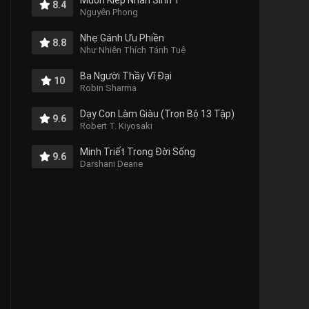
Muôn Kiếp Nhân Sinh 1
8.4
Nguyên Phong
Nhẹ Gánh Ưu Phiền
8.8
Như Nhiên Thích Tánh Tuệ
Ba Người Thầy Vĩ Đại
10
Robin Sharma
Dạy Con Làm Giàu (Trọn Bộ 13 Tập)
9.6
Robert T. Kiyosaki
Minh Triết Trong Đời Sống
9.6
Darshani Deane