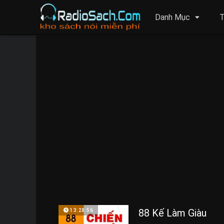
Danh Mục
T
88 Kế Làm Giàu
13:28:56