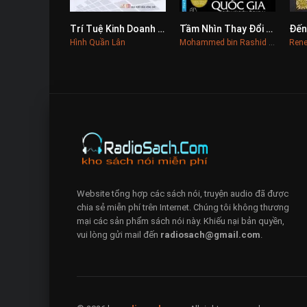
Trí Tuệ Kinh Doanh Và Lý Thuyết Trò Chơi
Tầm Nhìn Thay Đổi Quốc Gia
0
0
Hình Quần Lân
Mohammed bin Rashid Al Maktoum
Rene
Website tổng hợp các sách nói, truyện audio đã được
chia sẻ miễn phí trên Internet. Chúng tôi không thương
mại các sản phẩm sách nói này. Khiếu nại bản quyền,
vui lòng gửi mail đến
radiosach@gmail.com
.