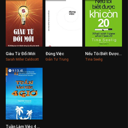
Giàu Từ Đổi Mới
Đúng Việc
Nếu Tôi Biết Được Khi Còn 20
0
0
0
Sarah Miller Caldicott
Giản Tư Trung
Tina Seelig
9:13:41
Tuần Làm Việc 4 Giờ
0