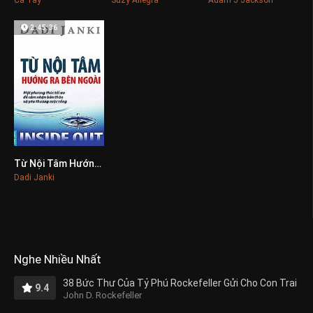
2:45:36
Từ Nội Tâm Hướng Ra Bên Ngoài
0
Dadi Janki
Nghe Nhiều Nhất
38 Bức Thư Của Tỷ Phú Rockefeller Gửi Cho Con Trai
9.4
John D. Rockefeller