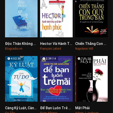
Độc Thân Không Cô Đơn
Hector Và Hành Trình Thú Vị Đi Tìm Hạnh Phúc
Chiến Thắng Con Quỷ Trong Bạn
0
0
0
Blogradio.vn
François Lelord
Napoleon Hill
4:52:30
2:39:14
7:01:28
Càng Kỷ Luật, Càng Tự Do
Để Bạn Luôn Trẻ Mãi
Mặt Phải
0
0
0
Ca Tây
Suzy Allegra
Adam J Jackson