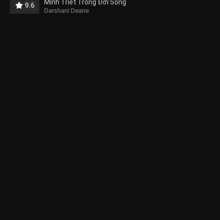
Minh Triết Trong Đời Sống
9.6
Darshani Deane