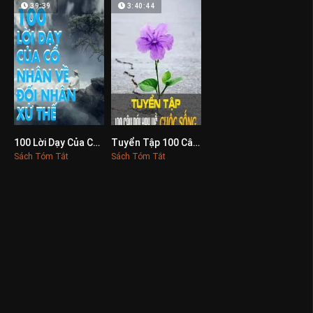
39:39
3:40:44
100 Lời Dạy Của Cổ Nhân Về Đối Nhân Xử Thế
Tuyển Tập 100 Câu Nói Hay Về Cuộc Sống
0
0
Sách Tóm Tắt
Sách Tóm Tắt