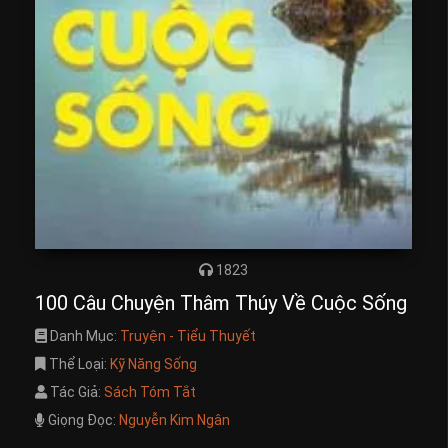
1823
100 Câu Chuyện Thâm Thúy Về Cuộc Sống
Danh Mục:
Truyện - Tiểu Thuyết
Thể Loại:
Kỹ Năng Sống
Tác Giả:
Sách Tóm Tắt
Giọng Đọc:
Nguyễn Kim Ngân