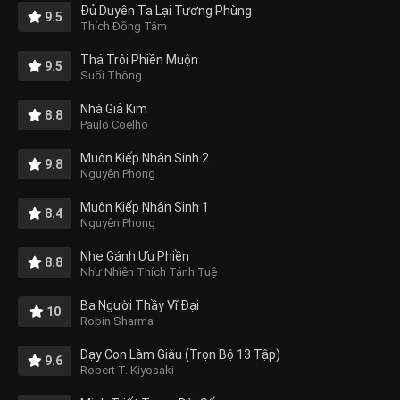
Đủ Duyên Ta Lại Tương Phùng
9.5
Thích Đồng Tâm
Thả Trôi Phiền Muộn
9.5
Suối Thông
Nhà Giả Kim
8.8
Paulo Coelho
Muôn Kiếp Nhân Sinh 2
9.8
Nguyên Phong
Muôn Kiếp Nhân Sinh 1
8.4
Nguyên Phong
Nhẹ Gánh Ưu Phiền
8.8
Như Nhiên Thích Tánh Tuệ
Ba Người Thầy Vĩ Đại
10
Robin Sharma
Dạy Con Làm Giàu (Trọn Bộ 13 Tập)
9.6
Robert T. Kiyosaki