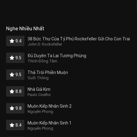
Nghe Nhiều Nhất
38 Bức Thư Của Tỷ Phú Rockefeller Gửi Cho Con Trai
9.4
John D. Rockefeller
Đủ Duyên Ta Lại Tương Phùng
9.5
Thích Đồng Tâm
Thả Trôi Phiền Muộn
9.5
Suối Thông
Nhà Giả Kim
8.8
Paulo Coelho
Muôn Kiếp Nhân Sinh 2
9.8
Nguyên Phong
Muôn Kiếp Nhân Sinh 1
8.4
Nguyên Phong