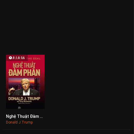
8:18:56
Nghệ Thuật Đàm Phán
0
Donald J.Trump