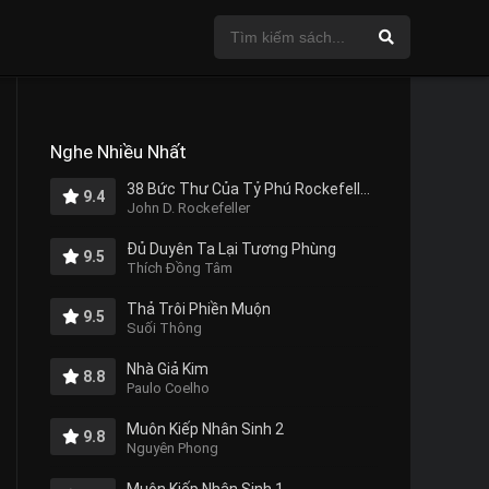
Nghe Nhiều Nhất
38 Bức Thư Của Tỷ Phú Rockefeller Gửi Cho Con Trai
9.4
John D. Rockefeller
Đủ Duyên Ta Lại Tương Phùng
9.5
Thích Đồng Tâm
Thả Trôi Phiền Muộn
9.5
Suối Thông
Nhà Giả Kim
8.8
Paulo Coelho
Muôn Kiếp Nhân Sinh 2
9.8
Nguyên Phong