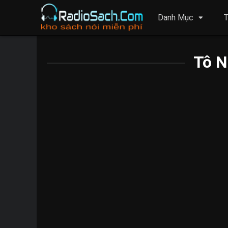
Danh Mục
T
Tô N