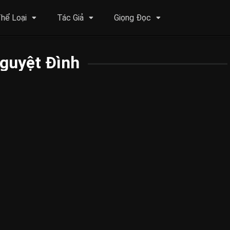
hể Loại
Tác Giả
Giọng Đọc
guyệt Đình