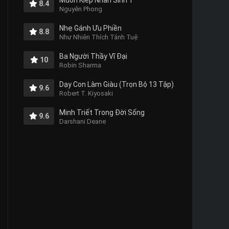
Muôn Kiếp Nhân Sinh 1
8.4
Nguyên Phong
Nhẹ Gánh Ưu Phiền
8.8
Như Nhiên Thích Tánh Tuệ
Ba Người Thầy Vĩ Đại
10
Robin Sharma
Dạy Con Làm Giàu (Trọn Bộ 13 Tập)
9.6
Robert T. Kiyosaki
Minh Triết Trong Đời Sống
9.6
Darshani Deane