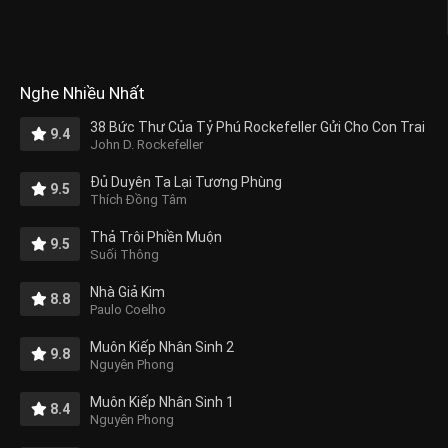
Nghe Nhiều Nhất
38 Bức Thư Của Tỷ Phú Rockefeller Gửi Cho Con Trai
9.4
John D. Rockefeller
Đủ Duyên Ta Lại Tương Phùng
9.5
Thích Đồng Tâm
Thả Trôi Phiền Muộn
9.5
Suối Thông
Nhà Giả Kim
8.8
Paulo Coelho
Muôn Kiếp Nhân Sinh 2
9.8
Nguyên Phong
Muôn Kiếp Nhân Sinh 1
8.4
Nguyên Phong