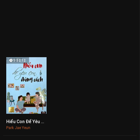
5:52:12
Hiểu Con Để Yêu Con Đúng Cách
0
Park Jae Yeun