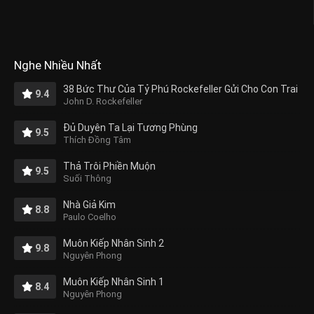
Nghe Nhiều Nhất
38 Bức Thư Của Tỷ Phú Rockefeller Gửi Cho Con Trai
9.4
John D. Rockefeller
Đủ Duyên Ta Lại Tương Phùng
9.5
Thích Đồng Tâm
Thả Trôi Phiền Muộn
9.5
Suối Thông
Nhà Giả Kim
8.8
Paulo Coelho
Muôn Kiếp Nhân Sinh 2
9.8
Nguyên Phong
Muôn Kiếp Nhân Sinh 1
8.4
Nguyên Phong