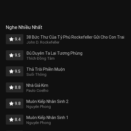
Nghe Nhiều Nhất
38 Bức Thư Của Tỷ Phú Rockefeller Gửi Cho Con Trai
9.4
John D. Rockefeller
Đủ Duyên Ta Lại Tương Phùng
9.5
Thích Đồng Tâm
Thả Trôi Phiền Muộn
9.5
Suối Thông
Nhà Giả Kim
8.8
Paulo Coelho
Muôn Kiếp Nhân Sinh 2
9.8
Nguyên Phong
Muôn Kiếp Nhân Sinh 1
8.4
Nguyên Phong