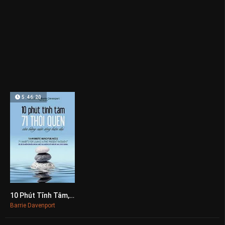
5:46:20
10 Phút Tĩnh Tâm, 71 Thói Quen Cân Bằng Cuộc Sống Hiện Đại
0
Barrie Davenport