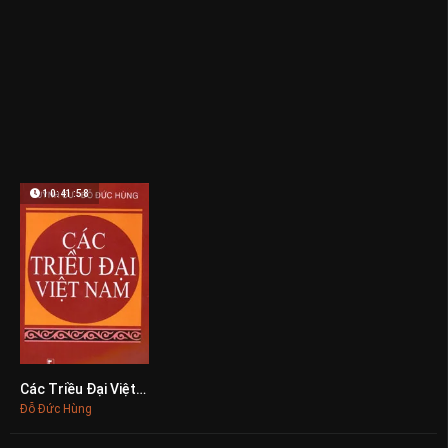
10:41:58
Các Triều Đại Việt Nam
0
Đỗ Đức Hùng