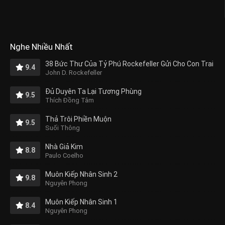
Nghe Nhiều Nhất
38 Bức Thư Của Tỷ Phú Rockefeller Gửi Cho Con Trai
9.4
John D. Rockefeller
Đủ Duyên Ta Lại Tương Phùng
9.5
Thích Đồng Tâm
Thả Trôi Phiền Muộn
9.5
Suối Thông
Nhà Giả Kim
8.8
Paulo Coelho
Muôn Kiếp Nhân Sinh 2
9.8
Nguyên Phong
Muôn Kiếp Nhân Sinh 1
8.4
Nguyên Phong