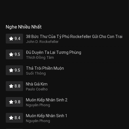
Nghe Nhiều Nhất
38 Bức Thư Của Tỷ Phú Rockefeller Gửi Cho Con Trai
9.4
John D. Rockefeller
Đủ Duyên Ta Lại Tương Phùng
9.5
Thích Đồng Tâm
Thả Trôi Phiền Muộn
9.5
Suối Thông
Nhà Giả Kim
8.8
Paulo Coelho
Muôn Kiếp Nhân Sinh 2
9.8
Nguyên Phong
Muôn Kiếp Nhân Sinh 1
8.4
Nguyên Phong