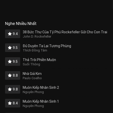
Nghe Nhiều Nhất
38 Bức Thư Của Tỷ Phú Rockefeller Gửi Cho Con Trai
9.4
John D. Rockefeller
Đủ Duyên Ta Lại Tương Phùng
9.5
Thích Đồng Tâm
Thả Trôi Phiền Muộn
9.5
Suối Thông
Nhà Giả Kim
8.8
Paulo Coelho
Muôn Kiếp Nhân Sinh 2
9.8
Nguyên Phong
Muôn Kiếp Nhân Sinh 1
8.4
Nguyên Phong