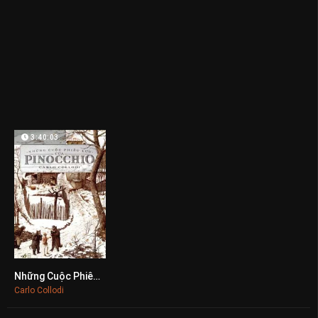
3:40:03
Những Cuộc Phiêu Lưu Của Pinocchio
0
Carlo Collodi