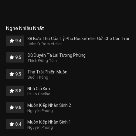
Nghe Nhiều Nhất
38 Bức Thư Của Tỷ Phú Rockefeller Gửi Cho Con Trai
9.4
John D. Rockefeller
Đủ Duyên Ta Lại Tương Phùng
9.5
Thích Đồng Tâm
Thả Trôi Phiền Muộn
9.5
Suối Thông
Nhà Giả Kim
8.8
Paulo Coelho
Muôn Kiếp Nhân Sinh 2
9.8
Nguyên Phong
Muôn Kiếp Nhân Sinh 1
8.4
Nguyên Phong