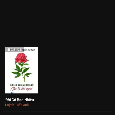
2:51:26
Đời Có Bao Nhiêu Lần Cho Ta Đôi Mươi
0
Huỳnh Tuấn Anh