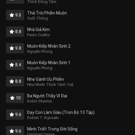
Thích Đồng Tâm
Thả Trôi Phiền Muộn
9.5
Suối Thông
Nhà Giả Kim
8.8
Paulo Coelho
Muôn Kiếp Nhân Sinh 2
9.8
Nguyên Phong
Muôn Kiếp Nhân Sinh 1
8.4
Nguyên Phong
Nhẹ Gánh Ưu Phiền
8.8
Như Nhiên Thích Tánh Tuệ
Ba Người Thầy Vĩ Đại
10
Robin Sharma
Dạy Con Làm Giàu (Trọn Bộ 13 Tập)
9.6
Robert T. Kiyosaki
Minh Triết Trong Đời Sống
9.6
Darshani Deane