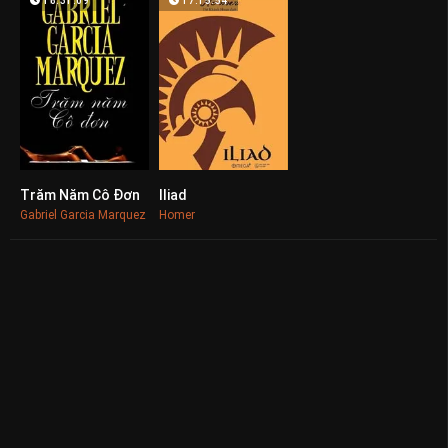
18:31:09
17:15:54
Trăm Năm Cô Đơn
Iliad
0
0
Gabriel Garcia Marquez
Homer