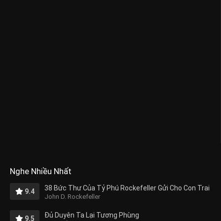
Nghe Nhiều Nhất
38 Bức Thư Của Tỷ Phú Rockefeller Gửi Cho Con Trai
9.4
John D. Rockefeller
Đủ Duyên Ta Lại Tương Phùng
9.5