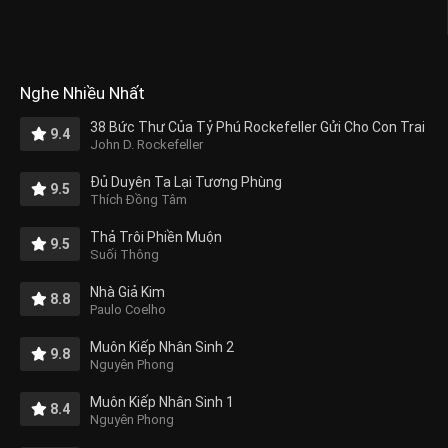
Nghe Nhiều Nhất
38 Bức Thư Của Tỷ Phú Rockefeller Gửi Cho Con Trai
9.4
John D. Rockefeller
Đủ Duyên Ta Lại Tương Phùng
9.5
Thích Đồng Tâm
Thả Trôi Phiền Muộn
9.5
Suối Thông
Nhà Giả Kim
8.8
Paulo Coelho
Muôn Kiếp Nhân Sinh 2
9.8
Nguyên Phong
Muôn Kiếp Nhân Sinh 1
8.4
Nguyên Phong