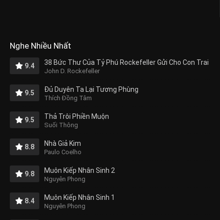
Nghe Nhiều Nhất
38 Bức Thư Của Tỷ Phú Rockefeller Gửi Cho Con Trai
9.4
John D. Rockefeller
Đủ Duyên Ta Lại Tương Phùng
9.5
Thích Đồng Tâm
Thả Trôi Phiền Muộn
9.5
Suối Thông
Nhà Giả Kim
8.8
Paulo Coelho
Muôn Kiếp Nhân Sinh 2
9.8
Nguyên Phong
Muôn Kiếp Nhân Sinh 1
8.4
Nguyên Phong