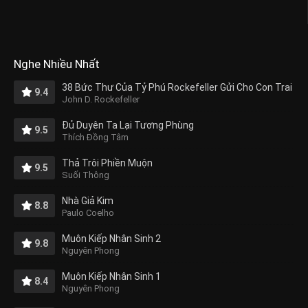
Nghe Nhiều Nhất
38 Bức Thư Của Tỷ Phú Rockefeller Gửi Cho Con Trai
9.4
John D. Rockefeller
Đủ Duyên Ta Lại Tương Phùng
9.5
Thích Đồng Tâm
Thả Trôi Phiền Muộn
9.5
Suối Thông
Nhà Giả Kim
8.8
Paulo Coelho
Muôn Kiếp Nhân Sinh 2
9.8
Nguyên Phong
Muôn Kiếp Nhân Sinh 1
8.4
Nguyên Phong