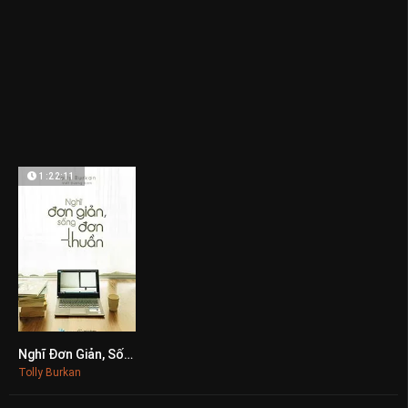
1:22:11
Nghĩ Đơn Giản, Sống Đơn Thuần
0
Tolly Burkan