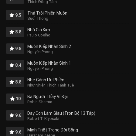
Thích Đồng Tâm
Thả Trôi Phiền Muộn
9.5
Suối Thông
Nhà Giả Kim
8.8
Paulo Coelho
Muôn Kiếp Nhân Sinh 2
9.8
Nguyên Phong
Muôn Kiếp Nhân Sinh 1
8.4
Nguyên Phong
Nhẹ Gánh Ưu Phiền
8.8
Như Nhiên Thích Tánh Tuệ
Ba Người Thầy Vĩ Đại
10
Robin Sharma
Dạy Con Làm Giàu (Trọn Bộ 13 Tập)
9.6
Robert T. Kiyosaki
Minh Triết Trong Đời Sống
9.6
Darshani Deane