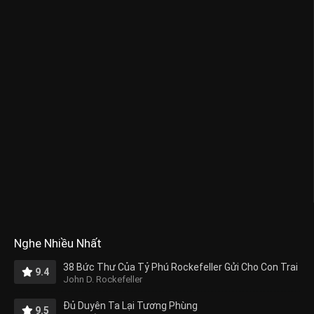
Nghe Nhiều Nhất
38 Bức Thư Của Tỷ Phú Rockefeller Gửi Cho Con Trai
9.4
John D. Rockefeller
Đủ Duyên Ta Lại Tương Phùng
9.5