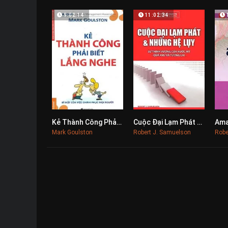
9:02:14
11:02:34
Kẻ Thành Công Phải Biết Lắng Nghe
Cuộc Đại Lạm Phát & Những Hệ Lụy
0
0
Mark Goulston
Robert J. Samuelson
Robe