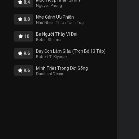
Muôn Kiếp Nhân Sinh 1
8.4
Nguyên Phong
Nhẹ Gánh Ưu Phiền
8.8
Như Nhiên Thích Tánh Tuệ
Ba Người Thầy Vĩ Đại
10
Robin Sharma
Dạy Con Làm Giàu (Trọn Bộ 13 Tập)
9.6
Robert T. Kiyosaki
Minh Triết Trong Đời Sống
9.6
Darshani Deane