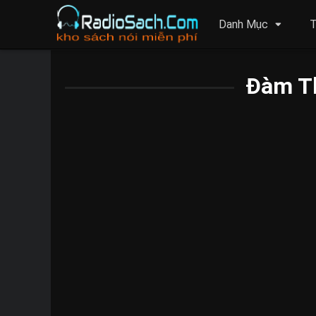
Danh Mục
T
Đàm T