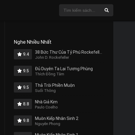
Nghe Nhiều Nhất
38 Bức Thư Của Tỷ Phú Rockefeller Gửi Cho Con Trai
9.4
John D. Rockefeller
Đủ Duyên Ta Lại Tương Phùng
9.5
Thích Đồng Tâm
Thả Trôi Phiền Muộn
9.5
Suối Thông
Nhà Giả Kim
8.8
Paulo Coelho
Muôn Kiếp Nhân Sinh 2
9.8
Nguyên Phong